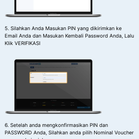
5. Silahkan Anda Masukan PIN yang dikirimkan ke
Email Anda dan Masukan Kembali Password Anda, Lalu
Klik VERIFIKASI
6. Setelah anda mengkonfirmasikan PIN dan
PASSWORD Anda, Silahkan anda pilih Nominal Voucher