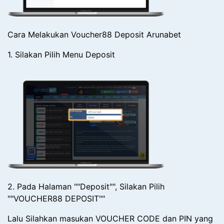
Cara Melakukan Voucher88 Deposit Arunabet
1. Silakan Pilih Menu Deposit
2. Pada Halaman ""Deposit"", Silakan Pilih
""VOUCHER88 DEPOSIT""
Lalu Silahkan masukan VOUCHER CODE dan PIN yang