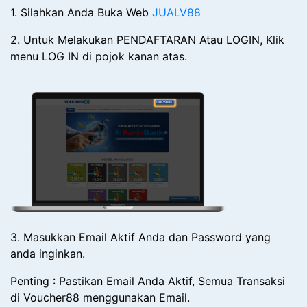
1. Silahkan Anda Buka Web
JUALV88
2. Untuk Melakukan PENDAFTARAN Atau LOGIN, Klik
menu LOG IN di pojok kanan atas.
3. Masukkan Email Aktif Anda dan Password yang
anda inginkan.
Penting : Pastikan Email Anda Aktif, Semua Transaksi
di Voucher88 menggunakan Email.