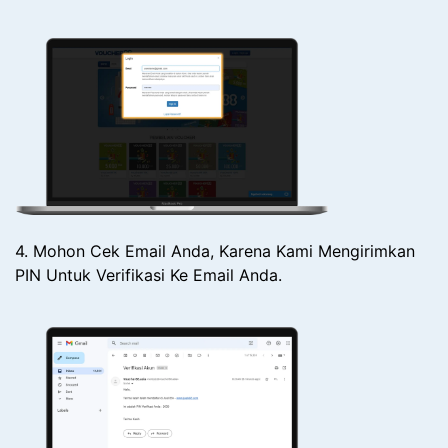
4. Mohon Cek Email Anda, Karena Kami Mengirimkan
PIN Untuk Verifikasi Ke Email Anda.