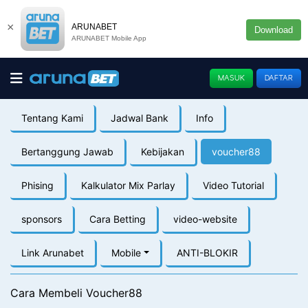
×
ARUNABET
Download
ARUNABET Mobile App
MASUK
DAFTAR
Tentang Kami
Jadwal Bank
Info
Bertanggung Jawab
Kebijakan
voucher88
Phising
Kalkulator Mix Parlay
Video Tutorial
sponsors
Cara Betting
video-website
Link Arunabet
Mobile
ANTI-BLOKIR
Cara Membeli Voucher88