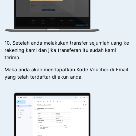
10. Setelah anda melakukan transfer sejumlah uang ke
rekening kami dan jika transferan itu sudah kami
terima.
Maka anda akan mendapatkan Kode Voucher di Email
yang telah terdaftar di akun anda.