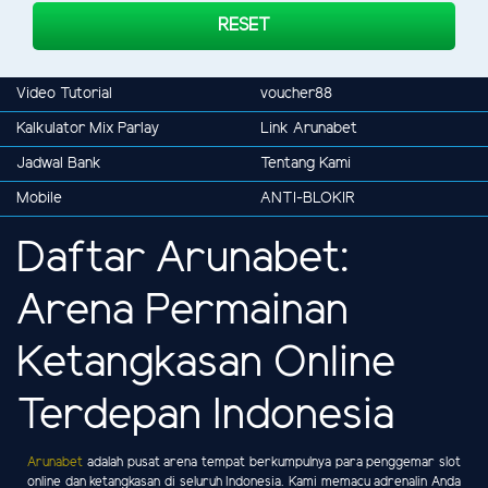
RESET
Video Tutorial
voucher88
Kalkulator Mix Parlay
Link Arunabet
Jadwal Bank
Tentang Kami
Mobile
ANTI-BLOKIR
Daftar Arunabet:
Arena Permainan
Ketangkasan Online
Terdepan Indonesia
Arunabet
adalah pusat arena tempat berkumpulnya para penggemar slot
online dan ketangkasan di seluruh Indonesia. Kami memacu adrenalin Anda