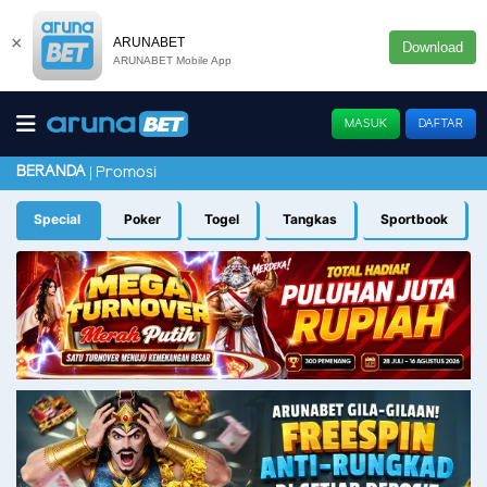
×
ARUNABET
Download
ARUNABET Mobile App
MASUK
DAFTAR
BERANDA
Promosi
Special
Poker
Togel
Tangkas
Sportbook