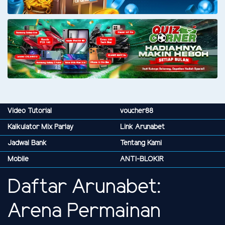
Video Tutorial
voucher88
Kalkulator Mix Parlay
Link Arunabet
Jadwal Bank
Tentang Kami
Mobile
ANTI-BLOKIR
Daftar Arunabet:
Arena Permainan