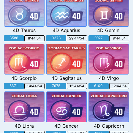
4D Taurus
4D Aquarius
4D Gemini
3586
0373
9927
8:44:53
29:44:53
9:44:53
4D Scorpio
4D Sagitarius
4D Virgo
8371
7975
6100
14:44:53
15:44:53
12:44:53
4D Libra
4D Cancer
4D Capricorn