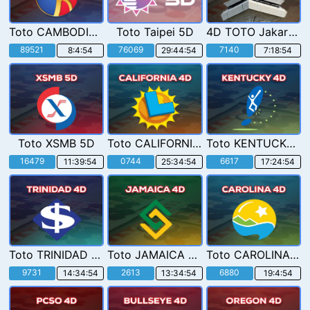
Toto CAMBODIA 5D
Toto Taipei 5D
4D TOTO Jakarta POOLS
89521
76069
7140
8:4:53
29:44:53
7:18:53
Toto XSMB 5D
Toto CALIFORNIA 4D
Toto KENTUCKY 4D
16479
0744
6617
11:39:53
25:34:53
17:24:53
Toto TRINIDAD & TOBAGO 4D
Toto JAMAICA 4D
Toto CAROLINA 4D
9731
2613
6880
14:34:53
13:34:53
19:4:53