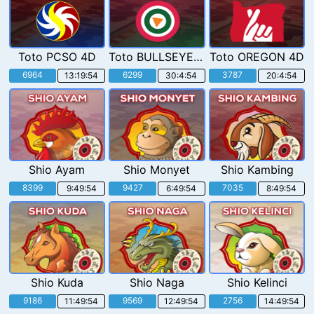
Toto PCSO 4D
Toto BULLSEYE 4D
Toto OREGON 4D
6964
6299
3787
13:19:53
30:4:53
20:4:53
Shio Ayam
Shio Monyet
Shio Kambing
8399
9427
7035
9:49:53
6:49:53
8:49:53
Shio Kuda
Shio Naga
Shio Kelinci
9186
9569
2756
11:49:53
12:49:53
14:49:53