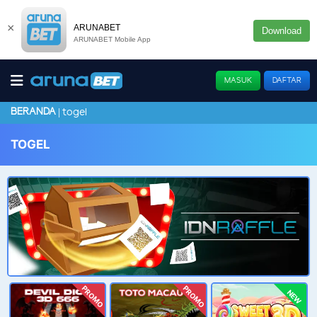
×
ARUNABET
Download
ARUNABET Mobile App
MASUK
DAFTAR
BERANDA
togel
TOGEL
PROMO
PROMO
NEW