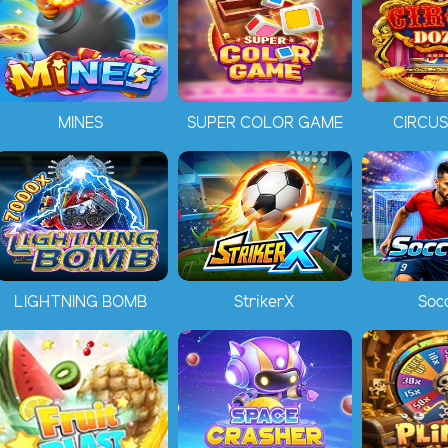
MINES
SUPER COLOR GAME
CIRCU
LIGHTNING BOMB
StrikerX
Soc