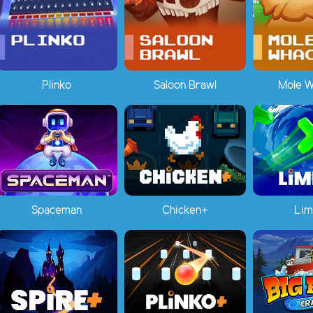
Plinko
Saloon Brawl
Mole 
Spaceman
Chicken+
Li