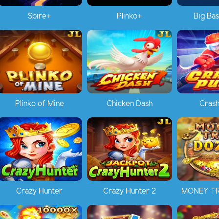
Spire+
Plinko+
Big Ba
Plinko of Mine
Chicken Dash
Cras
Crazy Hunter
Crazy Hunter 2
MONEY T