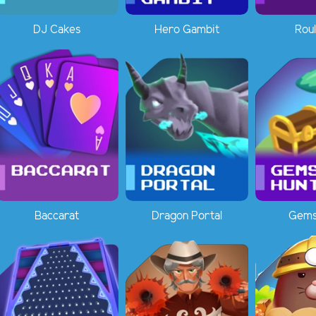
DJ Cakes
Hero Gambit
Rou
Baccarat
Dragon Portal
Gems