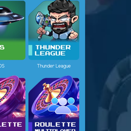
OS
Thunder League