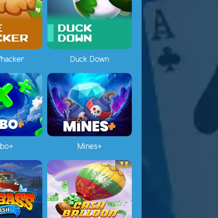
Whacker
Duck Down
mbo+
Mines+