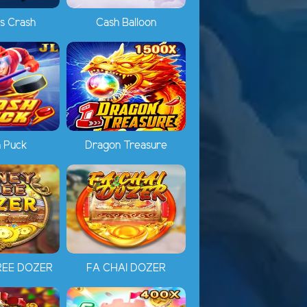
ss Crash
Cash Balloon
h Puck
Dragon Treasure
REE DOZER
FA CHAI DOZER