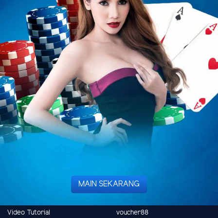
MAIN SEKARANG
Video Tutorial
voucher88