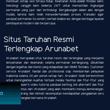
membuat setiap sesi terasa hidup. Keamanan Anda adalah fondasi kami;
teknologi canggih kami bekerja 24/7 untuk memastikan lingkungan
permainan yang jujur dan terlindungi. Bergabunglah dalam aksi dengan
mudah, karena kami telah menyederhanakan proses transaksi agar
secepat permainan itu sendiri, berkat kolaborasi dengan berbagai layanan
pembayaran modern dan terpercaya.
Situs Taruhan Resmi
Terlengkap Arunabet
Arunabet merupakan situs taruhan resmi dan terlengkap yang menjamin
kenyamanan dan keamanan selama permainan berlangsung, dibuktikan
dengan legalitas dan lisensi yang didapatkan dari BMM Testlabs. Customer
service Arunabet handal dan profesional siap memberikan pelayanan
maksimal selama 24 jam penuh setiap hari. Arunabet telah berkomitmen
untuk meningkatkan kualitas terbaik melalui fasilitas dan fitur-fitur yang
diberikan seperti video tutorial, panduan betting, link alternatif dan fitur
menarik lainnya dari Arunabet yang akan membantu menuju kemenangan.
Daftar sekarang dan nikmati kesempatan mendapatkan pengalaman seru
dan menyenangkan bersama Arunabet.